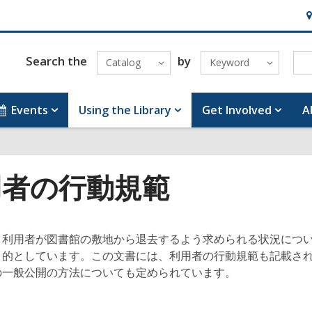
H
&
Lo
Search the
by
Catalog
Keyword
Events
Using the Library
Get Involved
A
用者の行動規範
、利用者が図書館の敷地から退去するよう求められる状況につ
目的としています。この文書には、利用者の行動規範も記載さ
の一般公開の方法についても定められています。