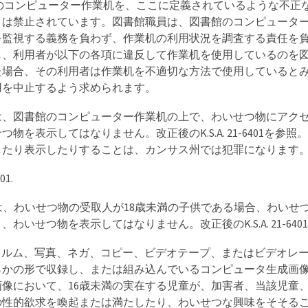
館のコンピューター作業机を、ここに定義されているような不正
とは禁止されています。図書館職員は、図書館のコンピュータ
を監視する義務を負わず、作業机の利用状況を調査する責任を
し、利用者が以下の各項に違反して作業机を使用しているのを
た場合、その利用者は作業机を不適切な方法で使用していると
用を中止するよう求められます。
者は、図書館のコンピューター作業机の上で、わいせつ物にアク
つ物を表示してはなりません。改正後のK.S.A. 21-6401を参照
したり表示したりすることは、カンサス州では犯罪になります
01.
者は、わいせつ物の受取人が18歳未満の子供である場合、わいせ
わいせつ物を表示してはなりません。改正後のK.S.A. 21-6401
フィルム、写真、ネガ、コピー、ビデオテープ、またはビデオレ
らかの形で収録し、または組み込んでいるコンピュータ生成画
画像において、16歳未満の実在する児童が、加害者、当該児童
の性的欲求を喚起または満たしたり、わいせつな興味をそそる