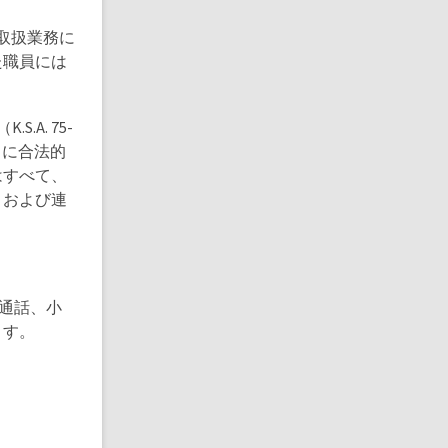
金取扱業務に
た職員には
.A. 75-
うに合法的
はすべて、
、および連
の通話、小
ます。