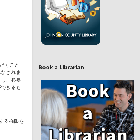
w
w
i
n
d
o
w
ただくこと
Book a Librarian
みなされま
,
とし、必要
o
ができるも
p
e
n
s
a
n
する権限を
e