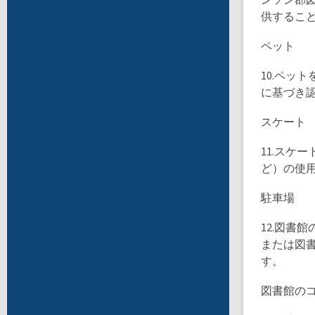
ンソン郡
供するこ
ペット
10.ペッ
に基づき
スケート
11.スケ
ど）の使
駐車場
12.図書
または図
す。
図書館の