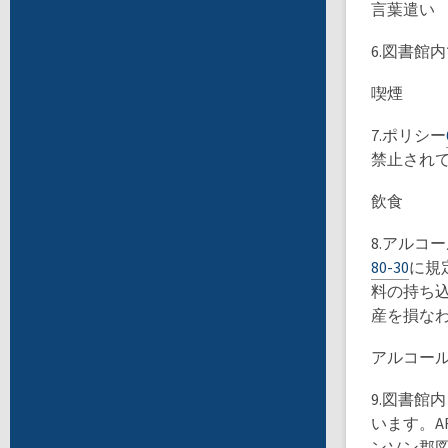
言葉遣い
6.図書館
喫煙
7.ポリシー
禁止され
飲食
8.アルコ
80-30
に規
料の持ち
産を損な
アルコー
9.図書
います。A