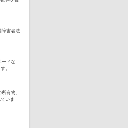
ル飲料を提
国障害者法
ボードな
ます。
の所有物、
れていま