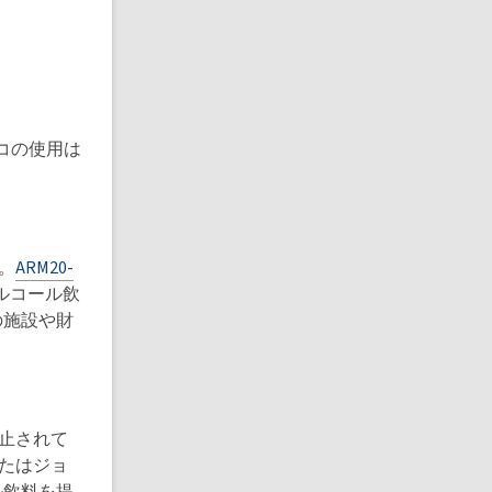
コの使用は
。
ARM20-
ルコール飲
の施設や財
禁止されて
またはジョ