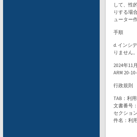
して、性
りする場
ューター作業
手順
d. イン
りません
2024年11
ARM 20-1
行政規則
TAB：利
文書番号：AR
セクショ
件名：利