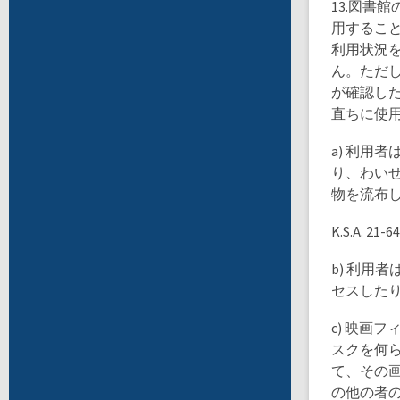
13.図書
用するこ
利用状況
ん。ただ
が確認し
直ちに使
a) 利用
り、わいせ
物を流布
K.S.A. 21-64
b) 利用
セスしたり、
c) 映画
スクを何
て、その
の他の者