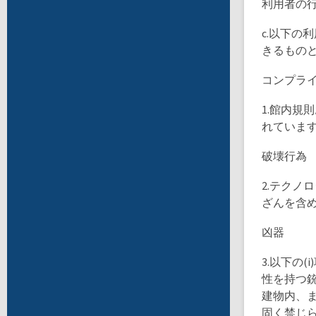
利用者の
c.以下
きるもの
コンプラ
1.館内
れていま
破壊行為
2.テク
ざんを含
凶器
3.以下の
性を持つ銃
建物内、
固く禁じ