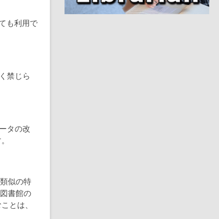
i
n
d
ても利用で
o
固く禁じら
データの改
す。
他類似の特
の図書館の
むことは、