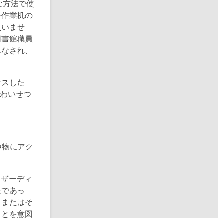
な方法で使
ー作業机の
負いませ
図書館職員
みなされ、
セスした
。わいせつ
。
つ物にアク
ーザーディ
像であっ
、またはそ
ことを意図