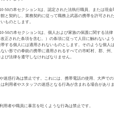
M 20-10-50の本セクション3は、認定された法執行職員、または現
書館と契約し、業務契約に従って職務上武器の携帯を許可され
ないものとします。
RM20-10-50の本セクション3は、個人および家族の保護に関する法律（K.S
降。改正された条項を含む。）の条項に従って人目に触れないよ
携帯する個人には適用されないものとします。そのような個人
れない形での拳銃の携帯に適用されるすべての市町村、郡、州
および法律を遵守しなければなりません。
行為や迷惑行為は禁止です。これには、携帯電話の使用、大声で
たは利用者やスタッフの迷惑となる行為が含まれる場合があり
の利用者や職員に暴言を吐くような行為は禁止です。