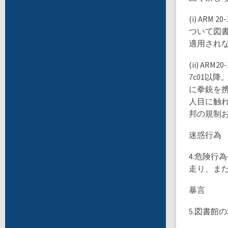
(i) AR
ついて図
適用され
(ii) A
7c01以
に拳銃を
人目に触
邦の規制
迷惑行為
4.危険
走り、ま
暴言
5.図書館