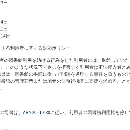
13日
月4日
11日
月14日
をする利用者に関する対応ポリシー
利用者の図書館利用を妨げる行為をした利用者には、退館してい
す。このような状況下で退去を拒否する利用者は不法侵入者と
職員は、図書館の手順に従って問題を処理する責任を負うもの
図書館の管理部門または地元の法執行機関に支援を求めること
す。
館の司書は、
ARM20- 10-30
に従い、利用者の図書館利用権を停止
。