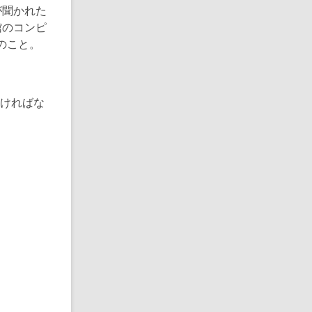
が聞かれた
館のコンピ
照のこと。
なければな