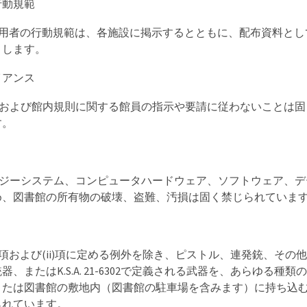
行動規範
の利用者の行動規範は、各施設に掲示するとともに、配布資料とし
とします。
イアンス
規則および館内規則に関する館員の指示や要請に従わないことは
す。
ノロジーシステム、コンピュータハードウェア、ソフトウェア、
め、図書館の所有物の破壊、盗難、汚損は固く禁じられていま
(i)項および(ii)項に定める例外を除き、ピストル、連発銃、その
器、またはK.S.A. 21-6302で定義される武器を、あらゆる種類
または図書館の敷地内（図書館の駐車場を含みます）に持ち込
られています。