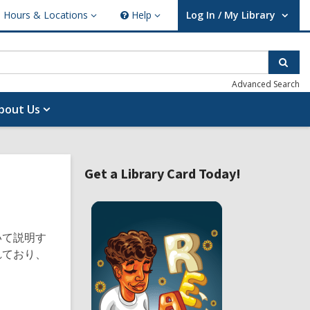
Hours & Locations
Help
Log In / My Library
ours
Help
User Log In / My Library.
cations
Sear
Advanced Search
bout Us
Related
Get a Library Card Today!
Information
,
o
p
e
いて説明す
n
れており、
s
a
n
e