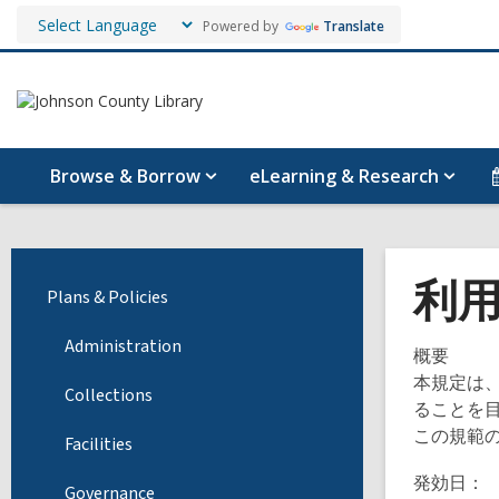
Powered by
Translate
Browse & Borrow
eLearning & Research
利
Plans & Policies
Administration
概要
本規定は
Collections
ることを
この規範
Facilities
発効日：
Governance