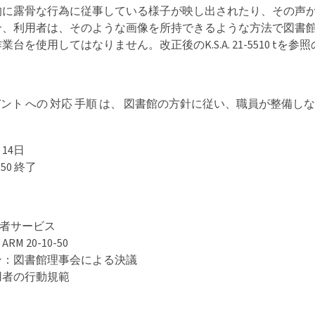
的に露骨な行為に従事している様子が映し出されたり、その声
合、利用者は、そのような画像を所持できるような方法で図書
台を使用してはなりません。改正後のK.S.A. 21-5510 tを参
シデント への 対応 手順 は、 図書館の方針に従い、職員が整備し
。
月14日
0-50 終了
用者サービス
M 20-10-50
ン：図書館理事会による決議
用者の行動規範